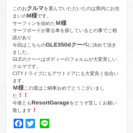
クルマ
このお
を選んでいただいたのは県内にお住
M様
まいの
です。
Ｍ様
サーフィンを始めた
サーフボードが乗る車を探しているとの事でご相
談があり
GLE350dクーペ
今回はこちらの
に決めて頂き
ました。
GLEのクーペはボディーのフォルムが大変美しい
クルマです。
CITYドライブにもアウトドアにも大変良く似合い
ます。
Ｍ様
この度はご納車おめでとうございまし
！！
た
ResortGarage
今後とも
をどうぞ宜しくお願い
！
致します
Facebook
Twitter
Line