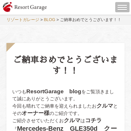
リゾートガレージ
>
BLOG
>
ご納車おめでとうございます！！
ご納車おめでとうございま
す！！
ResortGarage blog
いつも
をご覧頂きまし
て誠にありがとうございます。
クルマ
今回も晴れてご納車を迎えられましたお
と
オーナー様
その
のご紹介です。
クルマ
コチラ
ご紹介させていただくお
は
Mercedes-Benz GLE350d クー
『