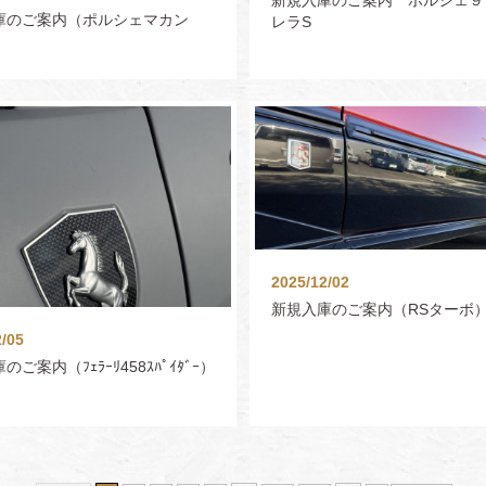
庫のご案内（ポルシェマカン
レラS
2025/12/02
新規入庫のご案内（RSターボ
2/05
ご案内（ﾌｪﾗｰﾘ458ｽﾊﾟｲﾀﾞｰ）