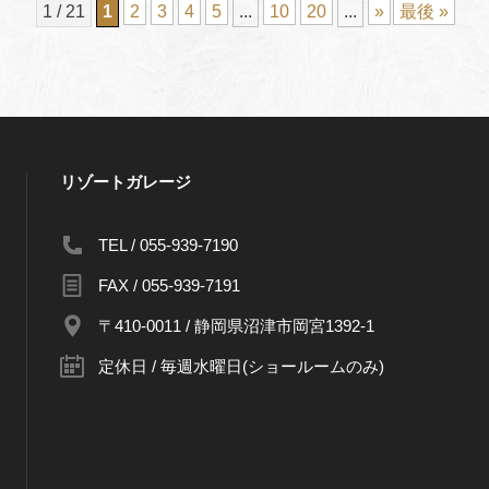
1 / 21
1
2
3
4
5
...
10
20
...
»
最後 »
リゾートガレージ
TEL / 055-939-7190
FAX / 055-939-7191
〒410-0011 / 静岡県沼津市岡宮1392-1
定休日 / 毎週水曜日(ショールームのみ)