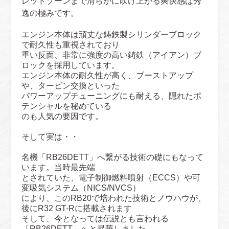
レッドゾーンまで滑らかに吹け上がる爽快感は秀
逸の極みです。
エンジン本体は頑丈な鋳鉄製シリンダーブロック
で耐久性も重視されており
重い反面、非常に強度の高い鋳鉄（アイアン）ブ
ロックを採用
しています。
エンジン本体の耐久性が高く、ブーストアップ
や、タービン
交換といった
パワーアップチューニングにも耐える、隠れたポ
テンシャル
を秘めている
のも人気の要因です。
そして実は・・
名機「RB26DETT」へ繋がる技術の礎にもなって
います。
当時最先端
とされていた、電子制御燃料噴射（ECCS）や可
変吸気システム（NICS/NVCS）
により、
このRB20で培われた技術とノウハウが、
後にR32 GT-Rに搭載されます
そして、今となっては伝説とも言われる
「RB26DETT」へと昇華しました。