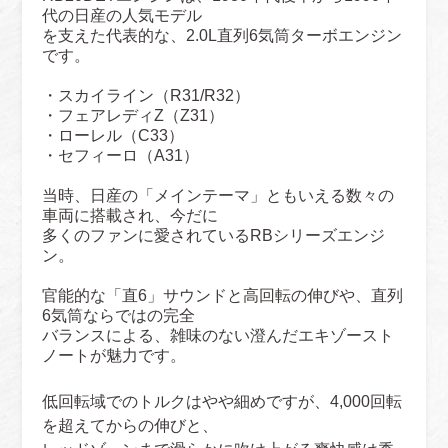
代の日産の人気モデル
を支えた代表的な、2.0L直列6気筒ターボエンジン
です。
・スカイライン（R31/R32）
・フェアレディZ（Z31）
・ローレル（C33）
・セフィーロ（A31）
当時、日産の「メインテーマ」ともいえる数々の
車両に搭載され、今だに
多くのファンに愛されているRBシリーズエンジ
ン。
官能的な「直6」サウンドと高回転の伸びや、
直列
6気筒ならではの完全
バランスによる、雑味のない澄んだエキゾースト
ノートが魅力です。
低回転域でのトルクはやや細めですが、4,000回転
を超えてからの伸びと、