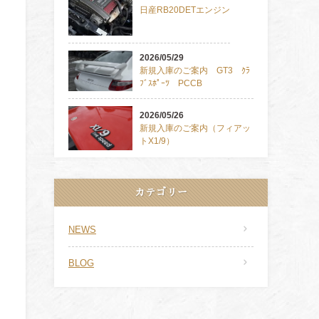
日産RB20DETエンジン
2026/05/29
新規入庫のご案内 GT3 ｸﾗ
ﾌﾞｽﾎﾟｰﾂ PCCB
2026/05/26
新規入庫のご案内（フィアッ
トX1/9）
カテゴリー
NEWS
BLOG