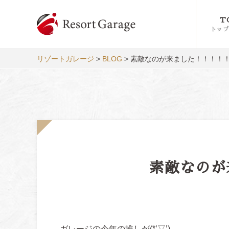
T
トップ
リゾートガレージ
>
BLOG
>
素敵なのが来ました！！！！
素敵なのが
弊社
ガレージの今年の推しが(*’▽’)