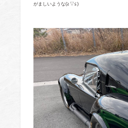
がましいような(≧▽≦)
そんな、魅