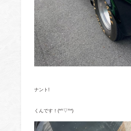
この、ハードト
ナント!
リヤガラス
くんです！(*^▽^*)