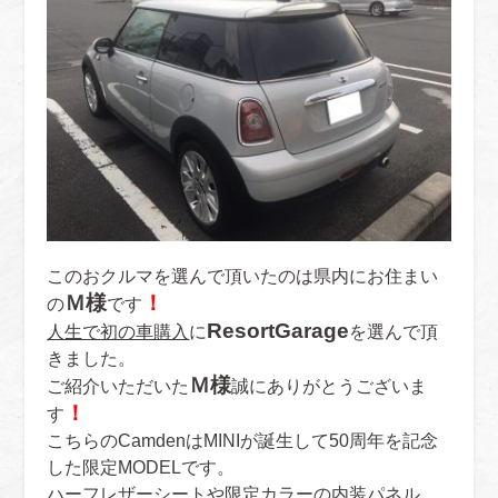
このおクルマを選んで頂いたのは県内にお住まい
Ｍ様
！
の
です
ResortGarage
人生で初の車購入
に
を選んで頂
きました。
Ｍ様
ご紹介いただいた
誠にありがとうございま
！
す
こちらのCamdenはMINIが誕生して50周年を記念
した限定MODELです。
ハーフレザーシートや限定カラーの内装パネル、