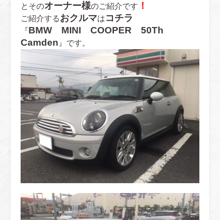
オーナー様
！
とその
のご紹介です
おクルマ
コチラ
ご紹介する
は
BMW MINI COOPER 50Th
『
Camden
』です。