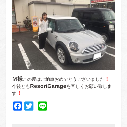
Ｍ様
！
この度はご納車おめでとうございました
ResortGarage
今後とも
を宜しくお願い致しま
！
す
Facebook
Twitter
Line