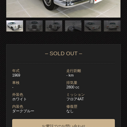
– SOLD OUT –
年式
走行距離
1969
- km
車検
排気量
-
2800 cc
外装色
ミッション
ホワイト
フロア4AT
内装色
修復歴
ダークブルー
なし
お電話でのお問い合わせ