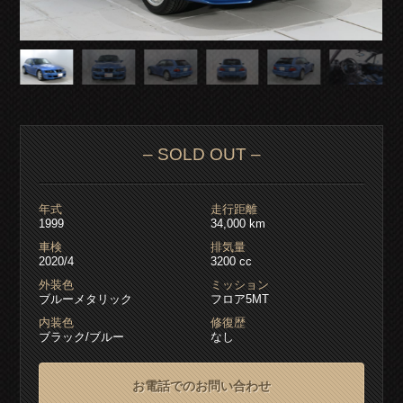
– SOLD OUT –
年式
走行距離
1999
34,000 km
車検
排気量
2020/4
3200 cc
外装色
ミッション
ブルーメタリック
フロア5MT
内装色
修復歴
ブラック/ブルー
なし
お電話でのお問い合わせ