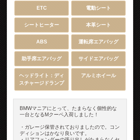
ETC
電動シート
シートヒーター
本革シート
ABS
運転席エアバッグ
助手席エアバッグ
サイドエアバッグ
ヘッドライト：ディ
アルミホイール
スチャージドランプ
BMWマニアにとって、たまらなく個性的な
一台となるMクーペ入荷しました！
・ガレージ保管されておりましたので。コン
ディションはかなり良いです。
・リアフェンダーの張り出しがたまらなくセ