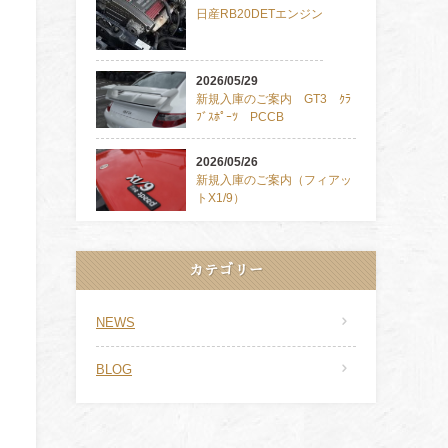
日産RB20DETエンジン
2026/05/29
新規入庫のご案内 GT3 ｸﾗ
ﾌﾞｽﾎﾟｰﾂ PCCB
2026/05/26
新規入庫のご案内（フィアッ
トX1/9）
カテゴリー
NEWS
BLOG